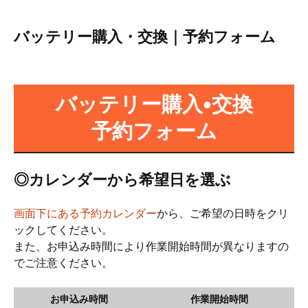
コ
バッテリー購入•交換、予約フ
ン
ォーム
バッテリー購入・交換｜予約フォーム
テ
ン
ツ
へ
バッテリー購入•交換
ス
キ
予約フォーム
ッ
プ
◎カレンダーから希望日を選ぶ
画面下にある予約カレンダー
から、ご希望の日時をクリ
ックしてください。
また、お申込み時間により作業開始時間が異なりますの
でご注意ください。
お申込み時間
作業開始時間