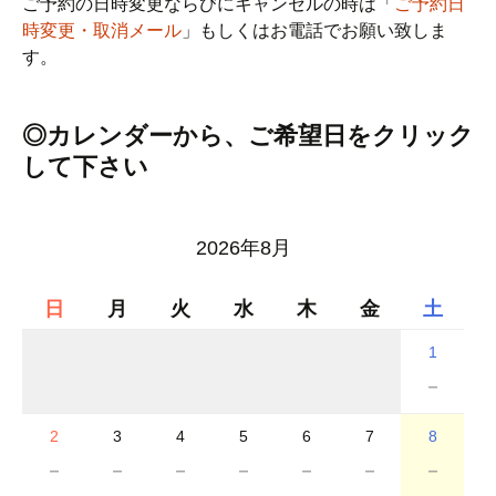
ご予約の日時変更ならびにキャンセルの時は「
ご予約日
時変更・取消メール
」もしくはお電話でお願い致しま
す。
◎カレンダーから、ご希望日をクリック
して下さい
2026年8月
日
月
火
水
木
金
土
1
－
2
3
4
5
6
7
8
－
－
－
－
－
－
－