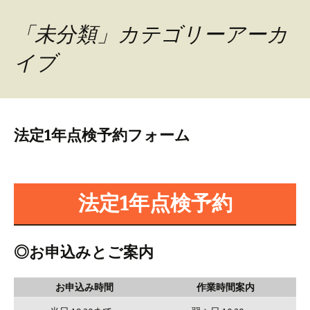
コ
1年点検
ン
「未分類」カテゴリーアーカ
テ
イブ
ン
ツ
へ
ス
キ
法定1年点検予約フォーム
ッ
プ
法定1年点検予約
◎お申込みとご案内
お申込み時間
作業時間案内